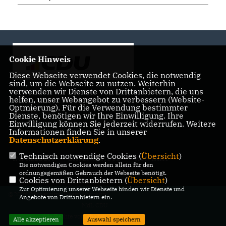
Cookie Hinweis
Diese Webseite verwendet Cookies, die notwendig
sind, um die Webseite zu nutzen. Weiterhin
verwenden wir Dienste von Drittanbietern, die uns
helfen, unser Webangebot zu verbessern (Website-
Landtagsabgeordnete der CDU Fraktion im Landtag
Optmierung). Für die Verwendung bestimmter
Brandenburg
Dienste, benötigen wir Ihre Einwilligung. Ihre
Einwilligung können Sie jederzeit widerrufen. Weitere
Informationen finden Sie in unserer
Datenschutzerklärung
.
Technisch notwendige Cookies (
Übersicht
)
IMPRESSUM
DATENSCHUTZ
KONTAKT
Die notwendigen Cookies werden allein für den
ordnungsgemäßen Gebrauch der Webseite benötigt.
Cookies von Drittanbietern (
Übersicht
)
Zur Optimierung unserer Webseite binden wir Dienste und
@2026 Bürgerbüro Kristy Augustin,
Angebote von Drittanbietern ein.
MdL CDU
Alle Rechte vorbehalten.
Alle akzeptieren
Auswahl speichern