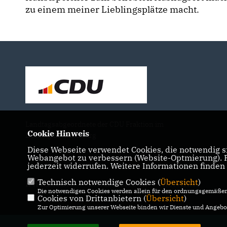
zu einem meiner Lieblingsplätze macht.
Landtagsabgeordnete der CDU Fraktion im
Cookie Hinweis
Landtag Brandenburg
Diese Webseite verwendet Cookies, die notwendig si
Webangebot zu verbessern (Website-Optmierung). Fü
jederzeit widerrufen. Weitere Informationen finden
Technisch notwendige Cookies (
Übersicht
)
IMPRESSUM
DATENSCHUTZ
KONTAKT
Die notwendigen Cookies werden allein für den ordnungsgemäßen 
Cookies von Drittanbietern (
Übersicht
)
Zur Optimierung unserer Webseite binden wir Dienste und Angebot