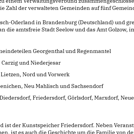
u einem Verwaltungsverbund zusammengeschlossen ha
 Zahl der verwalteten Gemeinden auf fünf Gemeind
isch-Oderland in Brandenburg (Deutschland) und gre
n die amtsfreie Stadt Seelow und das Amt Golzow, 
meindeteilen Georgenthal und Regenmantel
, Carzig und Niederjesar
 Lietzen, Nord und Vorwerk
bbenichen, Neu Mahlisch und Sachsendorf
, Diedersdorf, Friedersdorf, Görlsdorf, Marxdorf, Ne
d ist der Kunstspeicher Friedersdorf. Neben Verans
n, ist es auch die Geschichte um die Familie von d