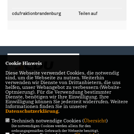
wohlhabenden Familien sind es 90 %.
Das ist kein Zufall. Das ist das Ergebnis von zu wenig
cdufraktionbrandenburg
Teilen auf
Investition in Kinder und Familien. 👧🏽👦🏻
Dein Elternhaus darf nicht dein Schicksal sein. Deshalb
handeln wir in Brandenburg konkret: Mit der Lesen-
Schreiben-Rechnen-Offensive führen wir ein
verpflichtendes Lese- und Rechenband an allen
Grundschulen ein. Und mit dem Ausbau der Netzwerke
"Frühe Hilfen" und "Gesunde Kinder" stärken wir gezielt
Familien, die Unterstützung am dringendsten brauchen.
🏫
Cookie Hinweis
#
Kinderarmut
#
Bildungsgerechtigkeit
#
Brandenburg
Diese Webseite verwendet Cookies, die notwendig
#
CDU
sind, um die Webseite zu nutzen. Weiterhin
verwenden wir Dienste von Drittanbietern, die uns
helfen, unser Webangebot zu verbessern (Website-
Landtagsabgeordnete der CDU Fraktion im Landtag
Optmierung). Für die Verwendung bestimmter
Brandenburg
Dienste, benötigen wir Ihre Einwilligung. Ihre
Einwilligung können Sie jederzeit widerrufen. Weitere
Informationen finden Sie in unserer
Datenschutzerklärung
.
Technisch notwendige Cookies (
Übersicht
)
IMPRESSUM
DATENSCHUTZ
KONTAKT
Die notwendigen Cookies werden allein für den
ordnungsgemäßen Gebrauch der Webseite benötigt.