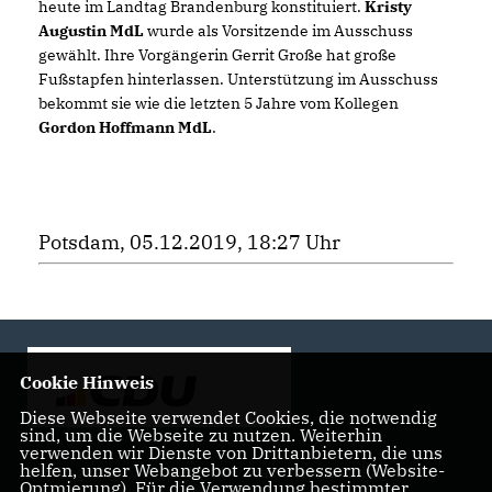
heute im Landtag Brandenburg konstituiert.
Kristy
Augustin MdL
wurde als Vorsitzende im Ausschuss
gewählt. Ihre Vorgängerin Gerrit Große hat große
Fußstapfen hinterlassen. Unterstützung im Ausschuss
bekommt sie wie die letzten 5 Jahre vom Kollegen
Gordon Hoffmann MdL
.
Potsdam, 05.12.2019, 18:27 Uhr
Cookie Hinweis
Diese Webseite verwendet Cookies, die notwendig
sind, um die Webseite zu nutzen. Weiterhin
verwenden wir Dienste von Drittanbietern, die uns
helfen, unser Webangebot zu verbessern (Website-
Landtagsabgeordnete der CDU Fraktion im Landtag
Optmierung). Für die Verwendung bestimmter