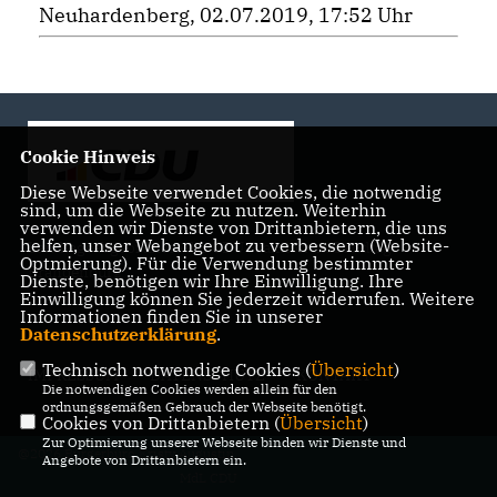
Neuhardenberg, 02.07.2019, 17:52 Uhr
Cookie Hinweis
Diese Webseite verwendet Cookies, die notwendig
sind, um die Webseite zu nutzen. Weiterhin
verwenden wir Dienste von Drittanbietern, die uns
helfen, unser Webangebot zu verbessern (Website-
Landtagsabgeordnete der CDU Fraktion im Landtag
Optmierung). Für die Verwendung bestimmter
Brandenburg
Dienste, benötigen wir Ihre Einwilligung. Ihre
Einwilligung können Sie jederzeit widerrufen. Weitere
Informationen finden Sie in unserer
Datenschutzerklärung
.
Technisch notwendige Cookies (
Übersicht
)
IMPRESSUM
DATENSCHUTZ
KONTAKT
Die notwendigen Cookies werden allein für den
ordnungsgemäßen Gebrauch der Webseite benötigt.
Cookies von Drittanbietern (
Übersicht
)
Zur Optimierung unserer Webseite binden wir Dienste und
@2026 Bürgerbüro Kristy Augustin,
Angebote von Drittanbietern ein.
MdL CDU