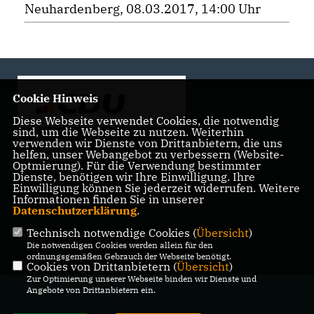
Neuhardenberg, 08.03.2017, 14:00 Uhr
Cookie Hinweis
Diese Webseite verwendet Cookies, die notwendig
sind, um die Webseite zu nutzen. Weiterhin
verwenden wir Dienste von Drittanbietern, die uns
helfen, unser Webangebot zu verbessern (Website-
Landtagsabgeordnete der CDU Fraktion im Landtag
Optmierung). Für die Verwendung bestimmter
Brandenburg
Dienste, benötigen wir Ihre Einwilligung. Ihre
Einwilligung können Sie jederzeit widerrufen. Weitere
Informationen finden Sie in unserer
Datenschutzerklärung
.
Technisch notwendige Cookies (
Übersicht
)
IMPRESSUM
DATENSCHUTZ
KONTAKT
Die notwendigen Cookies werden allein für den
ordnungsgemäßen Gebrauch der Webseite benötigt.
Cookies von Drittanbietern (
Übersicht
)
Zur Optimierung unserer Webseite binden wir Dienste und
@2026 Bürgerbüro Kristy Augustin,
Angebote von Drittanbietern ein.
MdL CDU