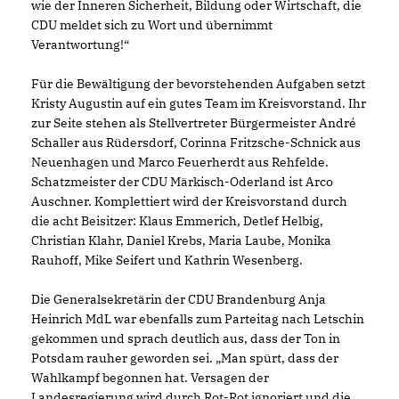
wie der Inneren Sicherheit, Bildung oder Wirtschaft, die
CDU meldet sich zu Wort und übernimmt
Verantwortung!“
Für die Bewältigung der bevorstehenden Aufgaben setzt
Kristy Augustin auf ein gutes Team im Kreisvorstand. Ihr
zur Seite stehen als Stellvertreter Bürgermeister André
Schaller aus Rüdersdorf, Corinna Fritzsche-Schnick aus
Neuenhagen und Marco Feuerherdt aus Rehfelde.
Schatzmeister der CDU Märkisch-Oderland ist Arco
Auschner. Komplettiert wird der Kreisvorstand durch
die acht Beisitzer: Klaus Emmerich, Detlef Helbig,
Christian Klahr, Daniel Krebs, Maria Laube, Monika
Rauhoff, Mike Seifert und Kathrin Wesenberg.
Die Generalsekretärin der CDU Brandenburg Anja
Heinrich MdL war ebenfalls zum Parteitag nach Letschin
gekommen und sprach deutlich aus, dass der Ton in
Potsdam rauher geworden sei. „Man spürt, dass der
Wahlkampf begonnen hat. Versagen der
Landesregierung wird durch Rot-Rot ignoriert und die