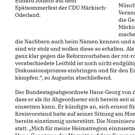
Eduard Johann auf dem
Münche
Spätsommerfest der CDU Märkisch-
Verans
Oderland.
die Ge
Märki
machen
die Nachbarn auch beim Namen kennen und si
sind wir stolz und wollen diese so erhalten. 
ganz klar gegen die Reformvorhaben der rot-r
verabschiedete Leitbild ist noch nicht endgült
Diskussionsprozess einbringen und für den 
kämpfen.“, so Augustin abschließend.
Der Bundestagsabgeordnete Hans-Georg von de
dass er als ihr Abgeordneter sich bereits seit
einsetzen kann. Er kündigte an, sich erneut fü
Kreisvorstand hatte auf seiner Sitzung am Mo
bereits einstimmig unterstützt. Die Nominie
statt. „Mich für meine Heimatregion einzusetze