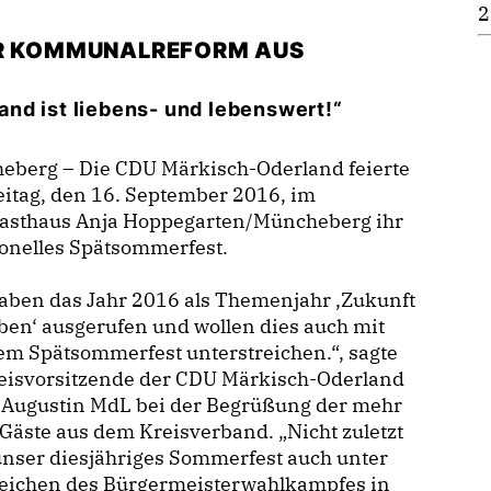
2
UR KOMMUNALREFORM AUS
nd ist liebens- und lebenswert!“
eberg – Die CDU Märkisch-Oderland feierte
itag, den 16. September 2016, im
asthaus Anja Hoppegarten/Müncheberg ihr
ionelles Spätsommerfest.
aben das Jahr 2016 als Themenjahr ‚Zukunft
ben‘ ausgerufen und wollen dies auch mit
m Spätsommerfest unterstreichen.“, sagte
reisvorsitzende der CDU Märkisch-Oderland
y Augustin MdL bei der Begrüßung der mehr
 Gäste aus dem Kreisverband. „Nicht zuletzt
unser diesjähriges Sommerfest auch unter
eichen des Bürgermeisterwahlkampfes in