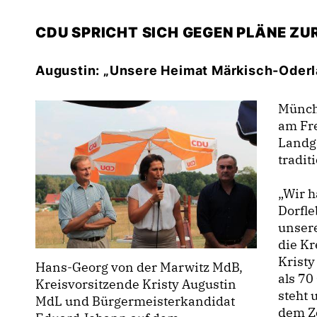
CDU SPRICHT SICH GEGEN PLÄNE Z
Augustin: „Unsere Heimat Märkisch-Oderla
Münch
am Fre
Landg
tradit
Wir h
Dorfle
unsere
die K
Krist
Hans-Georg von der Marwitz MdB,
als 70
Kreisvorsitzende Kristy Augustin
steht 
MdL und Bürgermeisterkandidat
dem Z