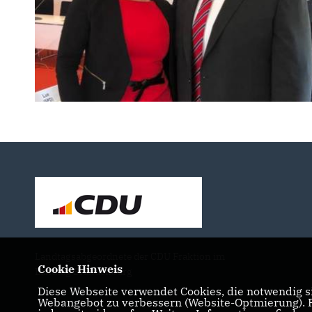
Landtagsabgeordnete der CDU Fraktion im
Cookie Hinweis
Landtag Brandenburg
Diese Webseite verwendet Cookies, die notwendig si
Webangebot zu verbessern (Website-Optmierung). Fü