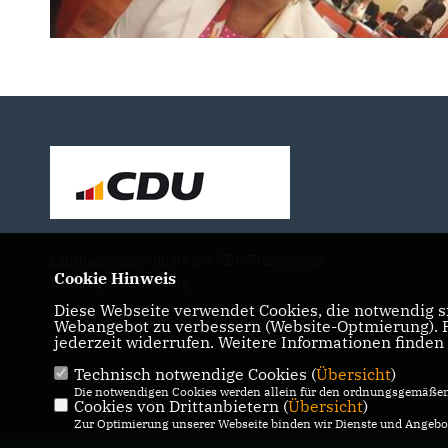
Landtagsabgeordnete der CDU Fraktion im
Cookie Hinweis
Landtag Brandenburg
Diese Webseite verwendet Cookies, die notwendig si
Webangebot zu verbessern (Website-Optmierung). Fü
jederzeit widerrufen. Weitere Informationen finden
Technisch notwendige Cookies (
Übersicht
)
IMPRESSUM
DATENSCHUTZ
KONTAKT
Die notwendigen Cookies werden allein für den ordnungsgemäßen 
Cookies von Drittanbietern (
Übersicht
)
Zur Optimierung unserer Webseite binden wir Dienste und Angebot