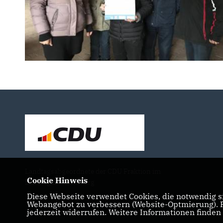
Landtagsabgeordnete der CDU Fraktion im
Cookie Hinweis
Landtag Brandenburg
Diese Webseite verwendet Cookies, die notwendig si
Webangebot zu verbessern (Website-Optmierung). Fü
jederzeit widerrufen. Weitere Informationen finden