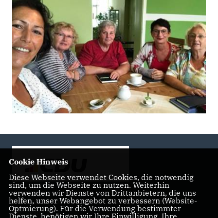
Cookie Hinweis
Diese Webseite verwendet Cookies, die notwendig
sind, um die Webseite zu nutzen. Weiterhin
verwenden wir Dienste von Drittanbietern, die uns
helfen, unser Webangebot zu verbessern (Website-
Landtagsabgeordnete der CDU Fraktion im Landtag
Optmierung). Für die Verwendung bestimmter
Brandenburg
Dienste, benötigen wir Ihre Einwilligung. Ihre