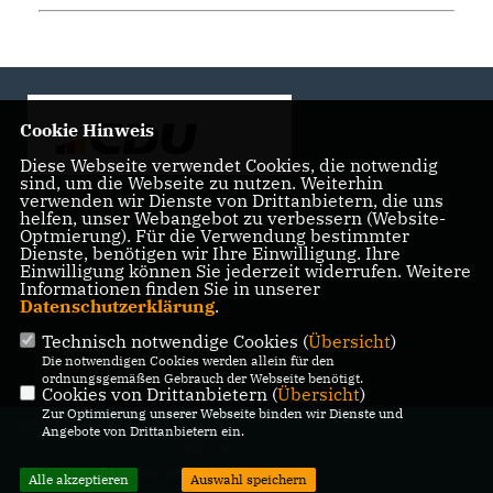
Cookie Hinweis
Diese Webseite verwendet Cookies, die notwendig
sind, um die Webseite zu nutzen. Weiterhin
verwenden wir Dienste von Drittanbietern, die uns
helfen, unser Webangebot zu verbessern (Website-
Landtagsabgeordnete der CDU Fraktion im Landtag
Optmierung). Für die Verwendung bestimmter
Brandenburg
Dienste, benötigen wir Ihre Einwilligung. Ihre
Einwilligung können Sie jederzeit widerrufen. Weitere
Informationen finden Sie in unserer
Datenschutzerklärung
.
Technisch notwendige Cookies (
Übersicht
)
IMPRESSUM
DATENSCHUTZ
KONTAKT
Die notwendigen Cookies werden allein für den
ordnungsgemäßen Gebrauch der Webseite benötigt.
Cookies von Drittanbietern (
Übersicht
)
Zur Optimierung unserer Webseite binden wir Dienste und
@2026 Bürgerbüro Kristy Augustin,
Angebote von Drittanbietern ein.
MdL CDU
Alle Rechte vorbehalten.
Alle akzeptieren
Auswahl speichern