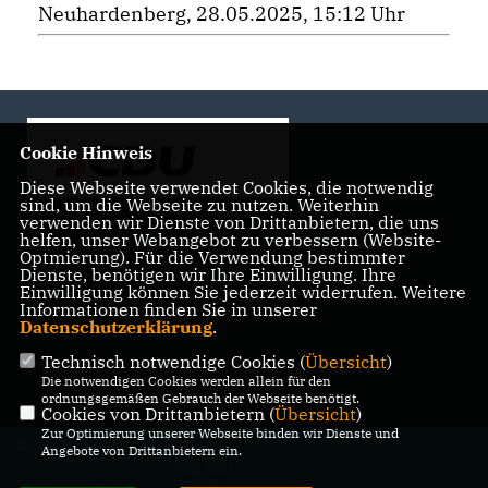
Neuhardenberg, 28.05.2025, 15:12 Uhr
Cookie Hinweis
Diese Webseite verwendet Cookies, die notwendig
sind, um die Webseite zu nutzen. Weiterhin
verwenden wir Dienste von Drittanbietern, die uns
helfen, unser Webangebot zu verbessern (Website-
Landtagsabgeordnete der CDU Fraktion im Landtag
Optmierung). Für die Verwendung bestimmter
Brandenburg
Dienste, benötigen wir Ihre Einwilligung. Ihre
Einwilligung können Sie jederzeit widerrufen. Weitere
Informationen finden Sie in unserer
Datenschutzerklärung
.
Technisch notwendige Cookies (
Übersicht
)
IMPRESSUM
DATENSCHUTZ
KONTAKT
Die notwendigen Cookies werden allein für den
ordnungsgemäßen Gebrauch der Webseite benötigt.
Cookies von Drittanbietern (
Übersicht
)
Zur Optimierung unserer Webseite binden wir Dienste und
@2026 Bürgerbüro Kristy Augustin,
Angebote von Drittanbietern ein.
MdL CDU