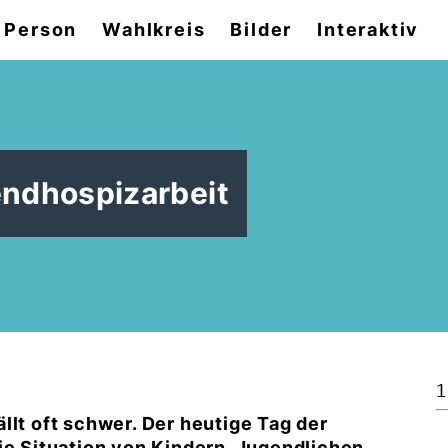
 Person
Wahlkreis
Bilder
Interaktiv
endhospizarbeit
1
llt oft schwer. Der heutige Tag der
ie Situation von Kindern, Jugendlichen