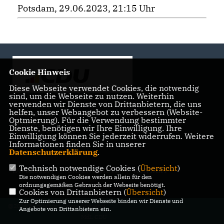
Potsdam, 29.06.2023, 21:15 Uhr
Cookie Hinweis
Diese Webseite verwendet Cookies, die notwendig
sind, um die Webseite zu nutzen. Weiterhin
verwenden wir Dienste von Drittanbietern, die uns
helfen, unser Webangebot zu verbessern (Website-
Landtagsabgeordnete der CDU Fraktion im Landtag
Optmierung). Für die Verwendung bestimmter
Brandenburg
Dienste, benötigen wir Ihre Einwilligung. Ihre
Einwilligung können Sie jederzeit widerrufen. Weitere
Informationen finden Sie in unserer
Datenschutzerklärung
.
Technisch notwendige Cookies (
Übersicht
)
IMPRESSUM
DATENSCHUTZ
KONTAKT
Die notwendigen Cookies werden allein für den
ordnungsgemäßen Gebrauch der Webseite benötigt.
Cookies von Drittanbietern (
Übersicht
)
Zur Optimierung unserer Webseite binden wir Dienste und
@2026 Bürgerbüro Kristy Augustin,
Angebote von Drittanbietern ein.
MdL CDU