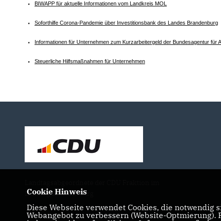
BIWAPP für aktuelle Informationen vom Landkreis MOL
Soforthilfe Corona-Pandemie über Investitionsbank des Landes Brandenburg
Informationen für Unternehmen zum Kurzarbeitergeld der Bundesagentur für A
Steuerliche Hilfsmaßnahmen für Unternehmen
Landtagsabgeordnete der CDU Fraktion im
Cookie Hinweis
Landtag Brandenburg
Diese Webseite verwendet Cookies, die notwendig si
Webangebot zu verbessern (Website-Optmierung). Fü