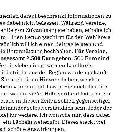
mentan darauf beschränkt Informationen zu
es dabei nicht belassen. Während Vereine,
rer Region Zukunftsängste haben, erhalte ich
to. Einen Rettungsschirm für den Wahlkreis
önlich will ich einen Beitrag leisten und
die Unterstützung hochhalten.
Für Vereine,
 insgesamt 2.500 Euro geben.
500 Euro sind
s Vereinsleben im gesamten Landkreis
miebetriebe aus der Region werden gekauft
 Sie noch einen Hinweis haben, welcher
ein verdient hat, lassen Sie mich das bitte
nd warum sie/er Hilfe verdient hat oder ein
Gerade in diesen Zeiten sollten gegenseitiger
einander selbstverständlich sein. Jeder der
piel für weitere. Ich wünsche mir, dass dabei
 ein Lächeln weitergibt. Dieses steckt viel
noch schöne Auswirkungen.