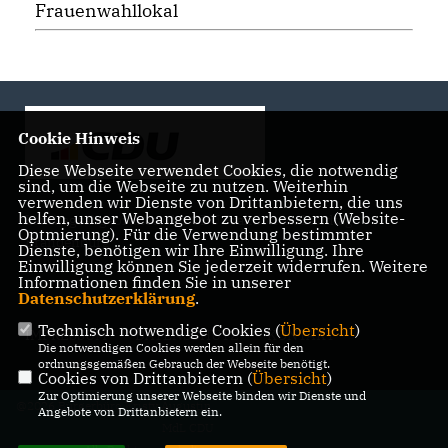
Frauenwahllokal
Cookie Hinweis
Diese Webseite verwendet Cookies, die notwendig
sind, um die Webseite zu nutzen. Weiterhin
verwenden wir Dienste von Drittanbietern, die uns
helfen, unser Webangebot zu verbessern (Website-
Landtagsabgeordnete der CDU Fraktion im Landtag
Optmierung). Für die Verwendung bestimmter
Brandenburg
Dienste, benötigen wir Ihre Einwilligung. Ihre
Einwilligung können Sie jederzeit widerrufen. Weitere
Informationen finden Sie in unserer
Datenschutzerklärung
.
Technisch notwendige Cookies (
Übersicht
)
IMPRESSUM
DATENSCHUTZ
KONTAKT
Die notwendigen Cookies werden allein für den
ordnungsgemäßen Gebrauch der Webseite benötigt.
Cookies von Drittanbietern (
Übersicht
)
Zur Optimierung unserer Webseite binden wir Dienste und
@2026 Bürgerbüro Kristy Augustin,
Angebote von Drittanbietern ein.
MdL CDU