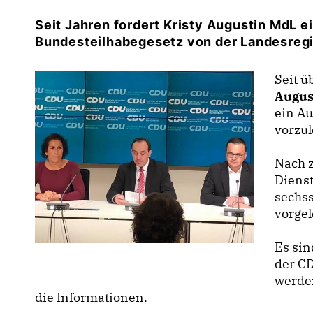
Seit Jahren fordert Kristy Augustin MdL 
Bundesteilhabegesetz von der Landesreg
Seit ü
Augus
ein A
vorzul
Nach 
Diens
sechs
vorgel
Es sin
der C
werden
die Informationen.