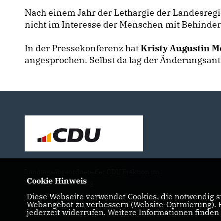
Nach einem Jahr der Lethargie der Landesregi
nicht im Interesse der Menschen mit Behinde
In der Pressekonferenz hat
Kristy Augustin M
angesprochen. Selbst da lag der Änderungsantr
Landtagsabgeordnete der CDU Fraktion im
Cookie Hinweis
Landtag Brandenburg
Diese Webseite verwendet Cookies, die notwendig si
Webangebot zu verbessern (Website-Optmierung). Fü
jederzeit widerrufen. Weitere Informationen finden