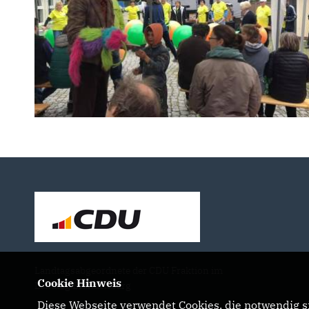
Landtagsabgeordnete der CDU Fraktion im
Cookie Hinweis
Landtag Brandenburg
Diese Webseite verwendet Cookies, die notwendig si