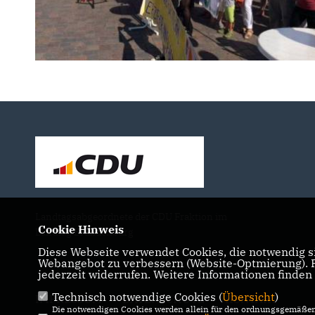
Landtagsabgeordnete der CDU Fraktion im
Cookie Hinweis
Landtag Brandenburg
Diese Webseite verwendet Cookies, die notwendig si
Webangebot zu verbessern (Website-Optmierung). Fü
jederzeit widerrufen. Weitere Informationen finden
Technisch notwendige Cookies (
Übersicht
)
IMPRESSUM
DATENSCHUTZ
KONTAKT
Die notwendigen Cookies werden allein für den ordnungsgemäßen 